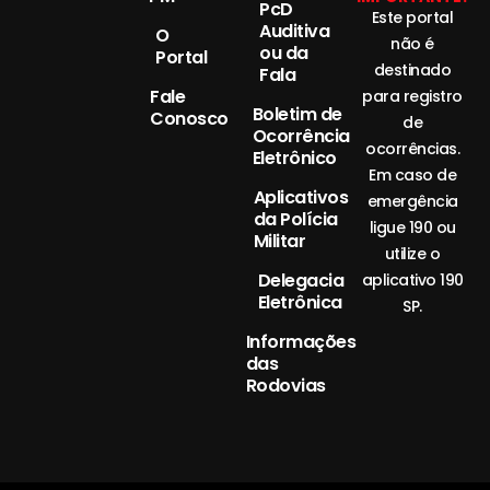
PcD
Este portal
Auditiva
O
não é
ou da
Portal
destinado
Fala
Fale
para registro
Boletim de
Conosco
de
Ocorrência
ocorrências.
Eletrônico
Em caso de
Aplicativos
emergência
da Polícia
ligue 190 ou
Militar
utilize o
Delegacia
aplicativo 190
Eletrônica
SP.
Informações
das
Rodovias