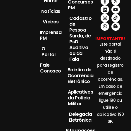
Home
Concursos
PM
Notícias
Cadastro
Vídeos
de
Pessoa
Imprensa
Surda, de
PM
IMPORTANTE!
PcD
Este portal
Auditiva
O
não é
ou da
Portal
destinado
Fala
Fale
para registro
Boletim de
Conosco
de
Ocorrência
ocorrências.
Eletrônico
Em caso de
Aplicativos
emergência
da Polícia
ligue 190 ou
Militar
utilize o
Delegacia
aplicativo 190
Eletrônica
SP.
Informações