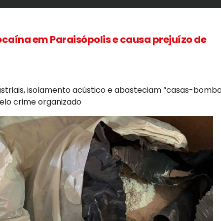
cocaína em Paraisópolis e causa prejuízo de
ustriais, isolamento acústico e abasteciam “casas-bomba
pelo crime organizado