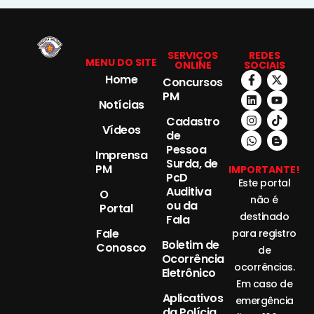
SERVIÇOS
REDES
MENU DO SITE
ONLINE
SOCIAIS
Home
Concursos
PM
Notícias
Cadastro
Vídeos
de
Pessoa
Imprensa
Surda, de
PM
IMPORTANTE!
PcD
Este portal
Auditiva
O
não é
ou da
Portal
destinado
Fala
Fale
para registro
Boletim de
Conosco
de
Ocorrência
ocorrências.
Eletrônico
Em caso de
Aplicativos
emergência
da Polícia