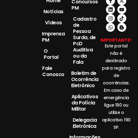
Home
Concursos
PM
Notícias
Cadastro
Vídeos
de
Pessoa
Imprensa
Surda, de
PM
IMPORTANTE!
PcD
Este portal
Auditiva
O
não é
ou da
Portal
destinado
Fala
Fale
para registro
Boletim de
Conosco
de
Ocorrência
ocorrências.
Eletrônico
Em caso de
Aplicativos
emergência
da Polícia
ligue 190 ou
Militar
utilize o
Delegacia
aplicativo 190
Eletrônica
SP.
Informações