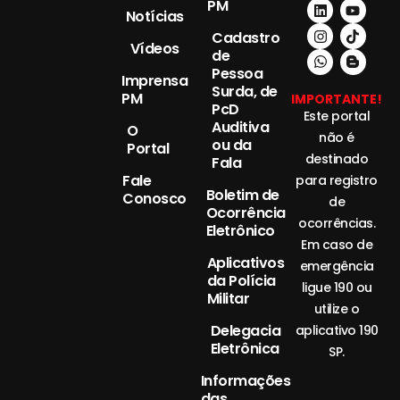
PM
Notícias
Cadastro
Vídeos
de
Pessoa
Imprensa
Surda, de
PM
IMPORTANTE!
PcD
Este portal
Auditiva
O
não é
ou da
Portal
destinado
Fala
Fale
para registro
Boletim de
Conosco
de
Ocorrência
ocorrências.
Eletrônico
Em caso de
Aplicativos
emergência
da Polícia
ligue 190 ou
Militar
utilize o
Delegacia
aplicativo 190
Eletrônica
SP.
Informações
das