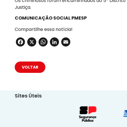
Os criminosos foram encaminhados ao 5º Distrito
Justiça.
COMUNICAÇÃO SOCIAL PMESP
Compartilhe essa notícia!
Facebook
X
WhatsApp
LinkedIn
Email
VOLTAR
Sites Úteis