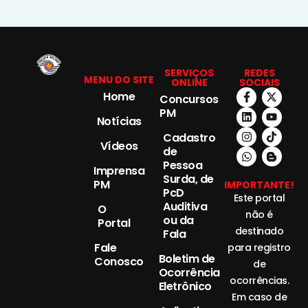
SERVIÇOS
REDES
MENU DO SITE
ONLINE
SOCIAIS
Home
Concursos
PM
Notícias
Cadastro
Vídeos
de
Pessoa
Imprensa
Surda, de
PM
IMPORTANTE!
PcD
Este portal
Auditiva
O
não é
ou da
Portal
destinado
Fala
Fale
para registro
Boletim de
Conosco
de
Ocorrência
ocorrências.
Eletrônico
Em caso de