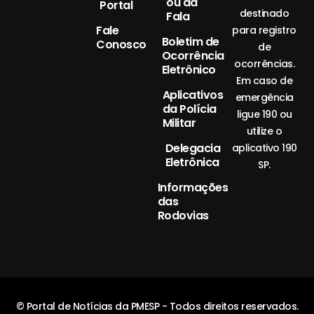
ou da
Portal
destinado
Fala
Fale
para registro
Boletim de
Conosco
de
Ocorrência
ocorrências.
Eletrônico
Em caso de
Aplicativos
emergência
da Polícia
ligue 190 ou
Militar
utilize o
Delegacia
aplicativo 190
Eletrônica
SP.
Informações
das
Rodovias
© Portal de Notícias da PMESP - Todos direitos reservados.