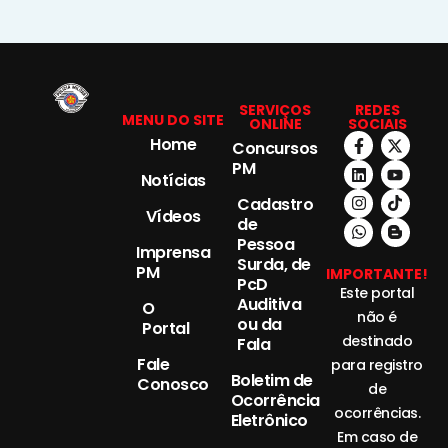
SERVIÇOS
REDES
MENU DO SITE
ONLINE
SOCIAIS
Home
Concursos
PM
Notícias
Cadastro
Vídeos
de
Pessoa
Imprensa
Surda, de
PM
IMPORTANTE!
PcD
Este portal
Auditiva
O
não é
ou da
Portal
destinado
Fala
Fale
para registro
Boletim de
Conosco
de
Ocorrência
ocorrências.
Eletrônico
Em caso de