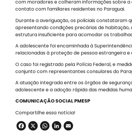
com moradores e colheram informações sobre a a
contato com familiares residentes no Paraguai.
Durante a averiguação, os policiais constataram q
apresentando condições precárias de habitação, 
estrutura insuficiente para acomodar os trabalhad
A adolescente foi encaminhada à Superintendência
relacionadas à proteção de pessoa estrangeira e a
O caso foi registrado pela Polícia Federal, e me
conjunto com representantes consulares do Parag
A atuação integrada entre os órgãos de segurança
adolescente e a adoção rápida das medidas human
COMUNICAÇÃO SOCIAL PMESP
Compartilhe essa notícia!
Facebook
X
WhatsApp
LinkedIn
Email