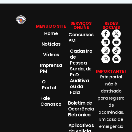
SERVIÇOS
REDES
MENU DO SITE
ONLINE
SOCIAIS
Home
Concursos
PM
Notícias
Cadastro
Vídeos
de
Pessoa
Imprensa
Surda, de
PM
IMPORTANTE!
PcD
Este portal
Auditiva
O
não é
ou da
Portal
destinado
Fala
Fale
para registro
Boletim de
Conosco
de
Ocorrência
ocorrências.
Eletrônico
Em caso de
Aplicativos
emergência
da Polícia