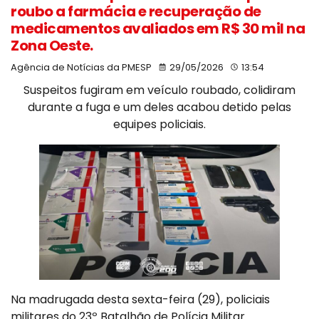
roubo a farmácia e recuperação de
medicamentos avaliados em R$ 30 mil na
Zona Oeste.
Agência de Notícias da PMESP
29/05/2026
13:54
Suspeitos fugiram em veículo roubado, colidiram
durante a fuga e um deles acabou detido pelas
equipes policiais.
Na madrugada desta sexta-feira (29), policiais
militares do 23º Batalhão de Polícia Militar