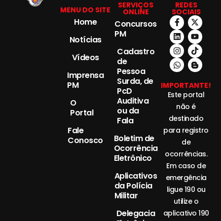
SERVIÇOS
REDES
MENU DO SITE
ONLINE
SOCIAIS
Home
Concursos
PM
Notícias
Cadastro
Vídeos
de
Pessoa
Imprensa
Surda, de
PM
IMPORTANTE!
PcD
Este portal
Auditiva
O
não é
ou da
Portal
destinado
Fala
Fale
para registro
Boletim de
Conosco
de
Ocorrência
ocorrências.
Eletrônico
Em caso de
Aplicativos
emergência
da Polícia
ligue 190 ou
Militar
utilize o
Delegacia
aplicativo 190