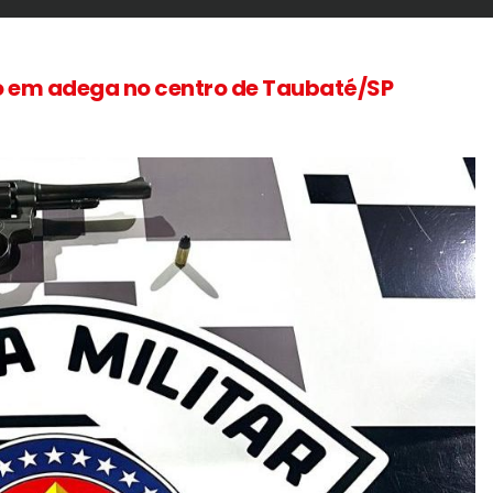
do em adega no centro de Taubaté/SP