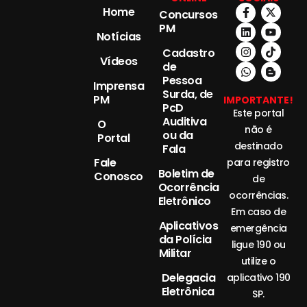
Home
Concursos
PM
Notícias
Cadastro
Vídeos
de
Pessoa
Imprensa
Surda, de
PM
IMPORTANTE!
PcD
Este portal
Auditiva
O
não é
ou da
Portal
destinado
Fala
Fale
para registro
Boletim de
Conosco
de
Ocorrência
ocorrências.
Eletrônico
Em caso de
Aplicativos
emergência
da Polícia
ligue 190 ou
Militar
utilize o
Delegacia
aplicativo 190
Eletrônica
SP.