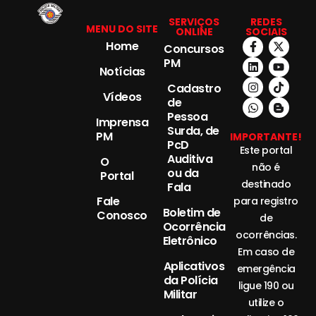
SERVIÇOS
REDES
MENU DO SITE
ONLINE
SOCIAIS
Home
Concursos
PM
Notícias
Cadastro
Vídeos
de
Pessoa
Imprensa
Surda, de
PM
IMPORTANTE!
PcD
Este portal
Auditiva
O
não é
ou da
Portal
destinado
Fala
Fale
para registro
Boletim de
Conosco
de
Ocorrência
ocorrências.
Eletrônico
Em caso de
Aplicativos
emergência
da Polícia
ligue 190 ou
Militar
utilize o