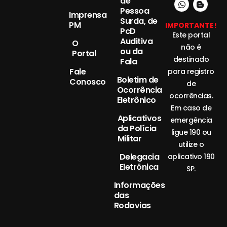
de
Pessoa
Imprensa
Surda, de
PM
IMPORTANTE!
PcD
Este portal
Auditiva
O
não é
ou da
Portal
destinado
Fala
Fale
para registro
Boletim de
Conosco
de
Ocorrência
ocorrências.
Eletrônico
Em caso de
Aplicativos
emergência
da Polícia
ligue 190 ou
Militar
utilize o
Delegacia
aplicativo 190
Eletrônica
SP.
Informações
das
Rodovias