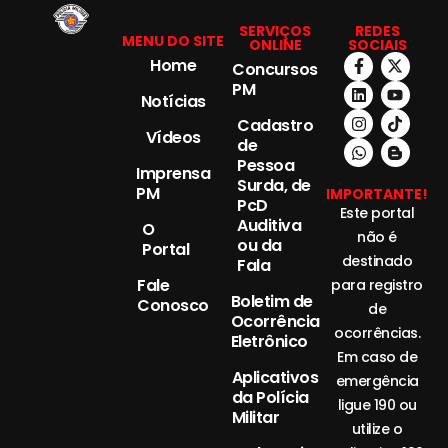
SERVIÇOS
REDES
MENU DO SITE
ONLINE
SOCIAIS
Home
Concursos
PM
Notícias
Cadastro
Vídeos
de
Pessoa
Imprensa
Surda, de
PM
IMPORTANTE!
PcD
Este portal
Auditiva
O
não é
ou da
Portal
destinado
Fala
Fale
para registro
Boletim de
Conosco
de
Ocorrência
ocorrências.
Eletrônico
Em caso de
Aplicativos
emergência
da Polícia
ligue 190 ou
Militar
utilize o