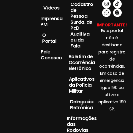
Cadastro
Vídeos
de
Pessoa
Imprensa
Surda, de
PM
IMPORTANTE!
PcD
Este portal
Auditiva
O
não é
ou da
Portal
destinado
Fala
Fale
para registro
Boletim de
Conosco
de
Ocorrência
ocorrências.
Eletrônico
Em caso de
Aplicativos
emergência
da Polícia
ligue 190 ou
Militar
utilize o
Delegacia
aplicativo 190
Eletrônica
SP.
Informações
das
Rodovias