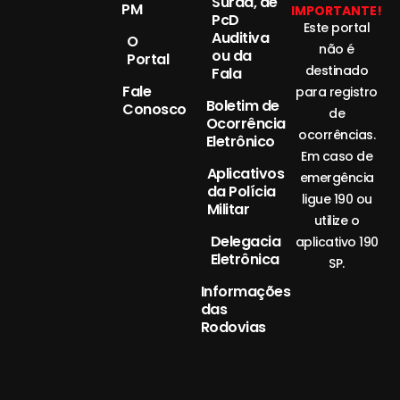
Surda, de
PM
IMPORTANTE!
PcD
Este portal
Auditiva
O
não é
ou da
Portal
destinado
Fala
Fale
para registro
Boletim de
Conosco
de
Ocorrência
ocorrências.
Eletrônico
Em caso de
Aplicativos
emergência
da Polícia
ligue 190 ou
Militar
utilize o
Delegacia
aplicativo 190
Eletrônica
SP.
Informações
das
Rodovias