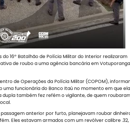
 do 16º Batalhão de Polícia Militar do Interior realizaram
tativa de roubo a uma agência bancária em Votuporanga
Centro de Operações da Polícia Militar (COPOM), informa
do uma funcionária do Banco Itaú no momento em que el
 a dupla também fez refém o vigilante, de quem roubara
ocal.
passagem anterior por furto, planejavam roubar dinheir
refém. Eles estavam armados com um revólver calibre .32,