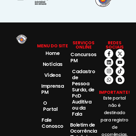
SERVIÇOS
REDES
MENU DO SITE
ONLINE
SOCIAIS
Home
Concursos
PM
Notícias
Cadastro
Vídeos
de
Pessoa
Imprensa
Surda, de
PM
IMPORTANTE!
PcD
Este portal
Auditiva
O
não é
ou da
Portal
destinado
Fala
Fale
para registro
Boletim de
Conosco
de
Ocorrência
ocorrências.