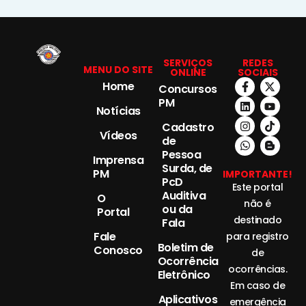
SERVIÇOS
REDES
MENU DO SITE
ONLINE
SOCIAIS
Home
Concursos
PM
Notícias
Cadastro
Vídeos
de
Pessoa
Imprensa
Surda, de
PM
IMPORTANTE!
PcD
Este portal
Auditiva
O
não é
ou da
Portal
destinado
Fala
Fale
para registro
Boletim de
Conosco
de
Ocorrência
ocorrências.
Eletrônico
Em caso de
Aplicativos
emergência