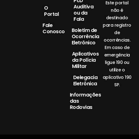
PcD
Este portal
Auditiva
O
não é
ou da
Portal
destinado
Fala
Fale
para registro
Boletim de
Conosco
de
Ocorrência
ocorrências.
Eletrônico
Em caso de
Aplicativos
emergência
da Polícia
ligue 190 ou
Militar
utilize o
Delegacia
aplicativo 190
Eletrônica
SP.
Informações
das
Rodovias