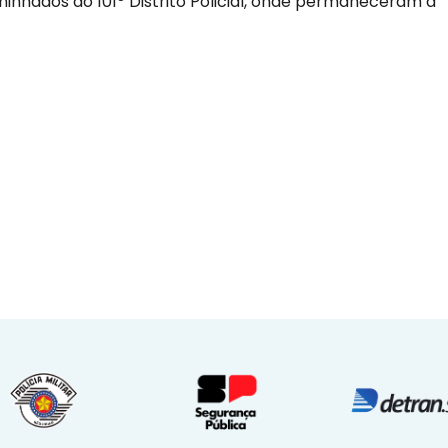
inhados ao 101º Distrito Policial, onde permaneceram à