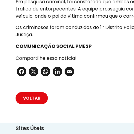
Em pesquisa criminal, foi constatado que ambos o
tráfico de entorpecentes. A equipe prosseguiu com 
veículo, onde o pai da vítima confirmou que o carro
Os criminosos foram conduzidos ao 1º Distrito Po
Justiça.
COMUNICAÇÃO SOCIAL PMESP
Compartilhe essa notícia!
Facebook
X
WhatsApp
LinkedIn
Email
VOLTAR
Sites Úteis