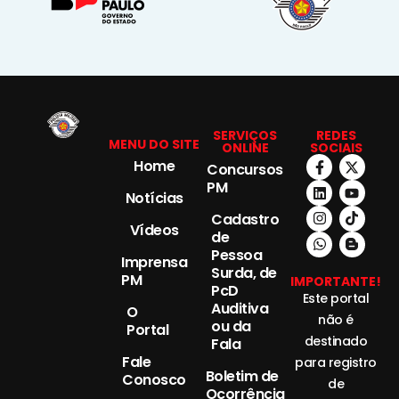
SERVIÇOS
REDES
MENU DO SITE
ONLINE
SOCIAIS
Home
Concursos
PM
Notícias
Cadastro
Vídeos
de
Pessoa
Imprensa
Surda, de
PM
IMPORTANTE!
PcD
Este portal
Auditiva
O
não é
ou da
Portal
destinado
Fala
Fale
para registro
Boletim de
Conosco
de
Ocorrência