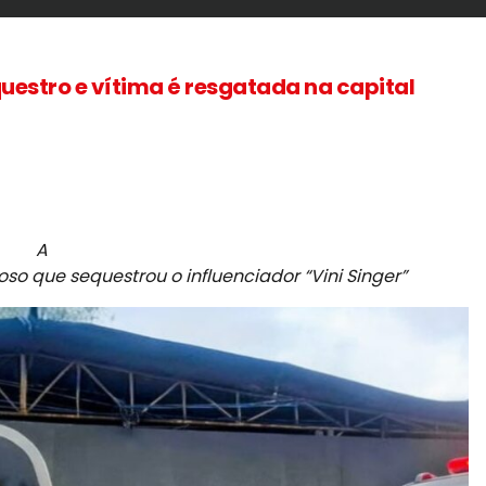
questro e vítima é resgatada na capital
A
so que sequestrou o influenciador “Vini Singer”