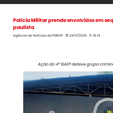
Polícia Militar prende envolvidos em se
paulista
Agência de Notícias da PMESP
24/11/2025
16:14
Ação do 4º BAEP deteve grupo crimino