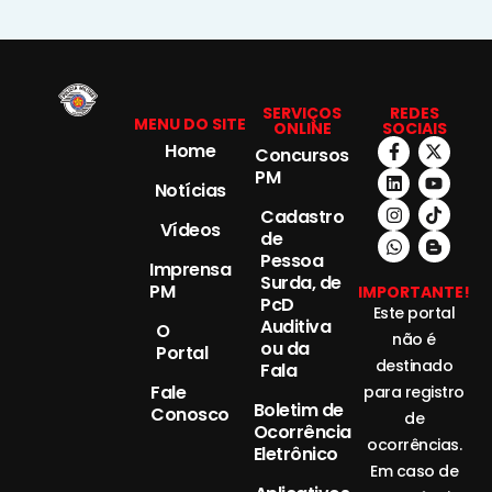
SERVIÇOS
REDES
MENU DO SITE
ONLINE
SOCIAIS
Home
Concursos
PM
Notícias
Cadastro
Vídeos
de
Pessoa
Imprensa
Surda, de
PM
IMPORTANTE!
PcD
Este portal
Auditiva
O
não é
ou da
Portal
destinado
Fala
Fale
para registro
Boletim de
Conosco
de
Ocorrência
ocorrências.
Eletrônico
Em caso de