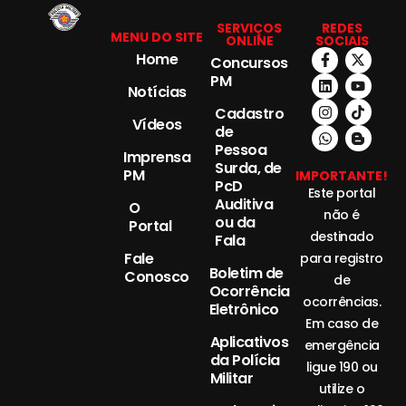
SERVIÇOS
REDES
MENU DO SITE
ONLINE
SOCIAIS
Home
Concursos
PM
Notícias
Cadastro
Vídeos
de
Pessoa
Imprensa
Surda, de
PM
IMPORTANTE!
PcD
Este portal
Auditiva
O
não é
ou da
Portal
destinado
Fala
Fale
para registro
Boletim de
Conosco
de
Ocorrência
ocorrências.
Eletrônico
Em caso de
Aplicativos
emergência
da Polícia
ligue 190 ou
Militar
utilize o