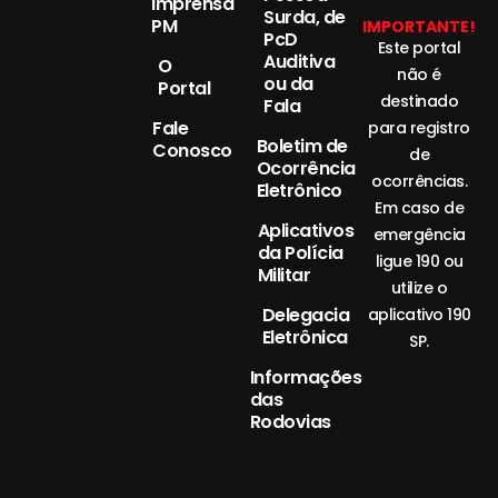
Imprensa
Surda, de
PM
IMPORTANTE!
PcD
Este portal
Auditiva
O
não é
ou da
Portal
destinado
Fala
Fale
para registro
Boletim de
Conosco
de
Ocorrência
ocorrências.
Eletrônico
Em caso de
Aplicativos
emergência
da Polícia
ligue 190 ou
Militar
utilize o
Delegacia
aplicativo 190
Eletrônica
SP.
Informações
das
Rodovias