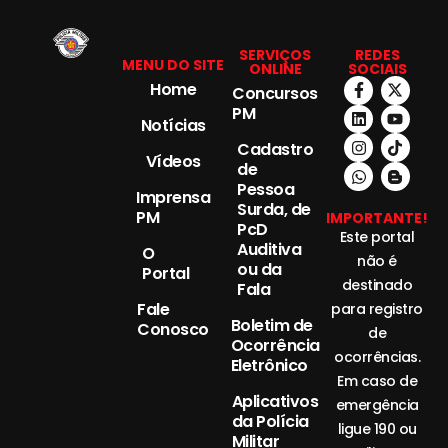
SERVIÇOS
REDES
MENU DO SITE
ONLINE
SOCIAIS
Home
Concursos
PM
Notícias
Cadastro
Vídeos
de
Pessoa
Imprensa
Surda, de
PM
IMPORTANTE!
PcD
Este portal
Auditiva
O
não é
ou da
Portal
destinado
Fala
Fale
para registro
Boletim de
Conosco
de
Ocorrência
ocorrências.
Eletrônico
Em caso de
Aplicativos
emergência
da Polícia
ligue 190 ou
Militar