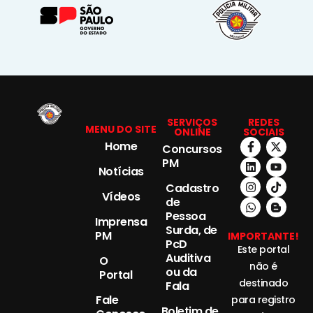
SERVIÇOS
REDES
MENU DO SITE
ONLINE
SOCIAIS
Home
Concursos
PM
Notícias
Cadastro
Vídeos
de
Pessoa
Imprensa
Surda, de
PM
IMPORTANTE!
PcD
Este portal
Auditiva
O
não é
ou da
Portal
destinado
Fala
Fale
para registro
Boletim de