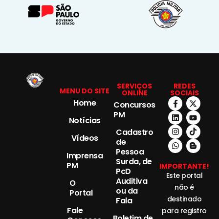
SERVIÇOS
REDES
MENU DO SITE
ONLINE
SOCIAIS
Home
Concursos
PM
Notícias
Cadastro
Vídeos
de
Pessoa
Imprensa
Surda, de
PM
IMPORTANTE!
PcD
Este portal
Auditiva
O
não é
ou da
Portal
destinado
Fala
Fale
para registro
Boletim de