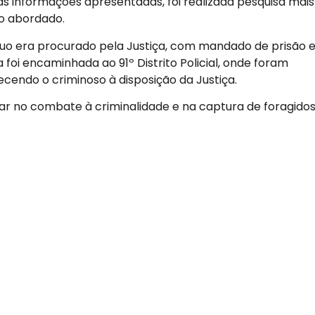
as informações apresentadas, foi realizada pesquisa mais
do abordado.
íduo era procurado pela Justiça, com mandado de prisão
 foi encaminhada ao 91º Distrito Policial, onde foram
cendo o criminoso à disposição da Justiça.
itar no combate à criminalidade e na captura de foragidos