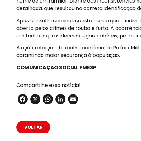
nome de um familiar. Diante das inconsistências n
detalhada, que resultou na correta identificação 
Após consulta criminal, constatou-se que o indiv
aberto pelos crimes de roubo e furto. A ocorrência
adotadas as providências legais cabíveis, permane
A ação reforça o trabalho contínuo da Polícia Mil
garantindo maior segurança à população.
COMUNICAÇÃO SOCIAL PMESP
Compartilhe essa notícia!
Facebook
X
WhatsApp
LinkedIn
Email
VOLTAR