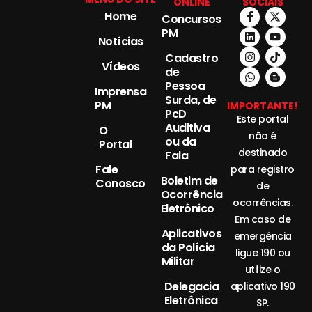
ONLINE
SOCIAIS
Home
Concursos
PM
Notícias
Cadastro
Vídeos
de
Pessoa
Imprensa
Surda, de
PM
IMPORTANTE!
PcD
Este portal
Auditiva
O
não é
ou da
Portal
destinado
Fala
Fale
para registro
Boletim de
Conosco
de
Ocorrência
ocorrências.
Eletrônico
Em caso de
Aplicativos
emergência
da Polícia
ligue 190 ou
Militar
utilize o
Delegacia
aplicativo 190
Eletrônica
SP.