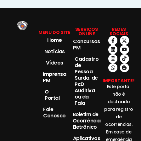
SERVIÇOS
REDES
MENU DO SITE
ONLINE
SOCIAIS
Home
Concursos
PM
Notícias
Cadastro
Vídeos
de
Pessoa
Imprensa
Surda, de
PM
IMPORTANTE!
PcD
Este portal
Auditiva
O
não é
ou da
Portal
destinado
Fala
Fale
para registro
Boletim de
Conosco
de
Ocorrência
ocorrências.
Eletrônico
Em caso de
Aplicativos
emergência