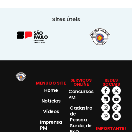
Sites Úteis
SERVIÇOS
REDES
MENU DO SITE
ONLINE
SOCIAIS
Home
Concursos
PM
Notícias
Cadastro
Vídeos
de
Pessoa
Imprensa
Surda, de
PM
IMPORTANTE!
PcD