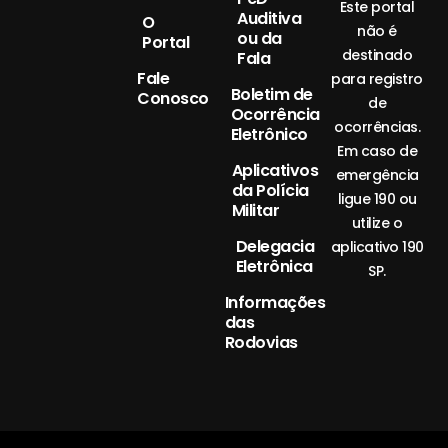
Este portal
Auditiva
O
não é
ou da
Portal
destinado
Fala
Fale
para registro
Boletim de
Conosco
de
Ocorrência
ocorrências.
Eletrônico
Em caso de
Aplicativos
emergência
da Polícia
ligue 190 ou
Militar
utilize o
Delegacia
aplicativo 190
Eletrônica
SP.
Informações
das
Rodovias