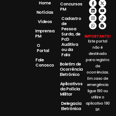
Home
Concursos
PM
Notícias
Cadastro
Vídeos
de
Pessoa
Imprensa
Surda, de
PM
IMPORTANTE!
PcD
Este portal
Auditiva
O
não é
ou da
Portal
destinado
Fala
Fale
para registro
Boletim de
Conosco
de
Ocorrência
ocorrências.
Eletrônico
Em caso de
Aplicativos
emergência
da Polícia
ligue 190 ou
Militar
utilize o
Delegacia
aplicativo 190
Eletrônica
SP.