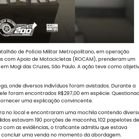
Batalhão de Polícia Militar Metropolitano, em operação
vas com Apoio de Motocicletas (ROCAM), prenderam um
, em Mogi das Cruzes, São Paulo. A ação teve como objeti
, onde diversos indivíduos foram avistados. Durante a
 ele foram encontrados R$297,00 em espécie. Questiona
 fornecer uma explicação convincente.
ura no local e encontraram uma mochila contendo divers
didos estavam 190 porções de maconha, 102 papelotes d
 com as evidências, o traficante admitiu que estava
 a concluir uma venda no momento da abordagem.