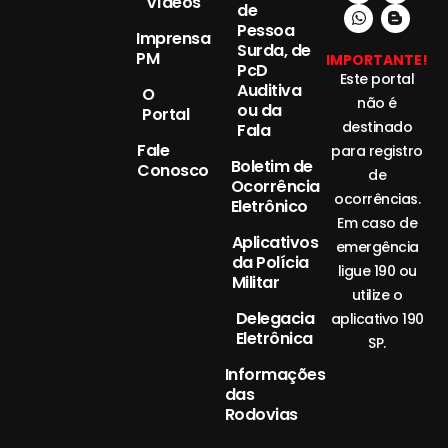
Vídeos
de
Pessoa
Imprensa
Surda, de
PM
IMPORTANTE!
PcD
Este portal
Auditiva
O
não é
ou da
Portal
destinado
Fala
Fale
para registro
Boletim de
Conosco
de
Ocorrência
ocorrências.
Eletrônico
Em caso de
Aplicativos
emergência
da Polícia
ligue 190 ou
Militar
utilize o
Delegacia
aplicativo 190
Eletrônica
SP.
Informações
das
Rodovias