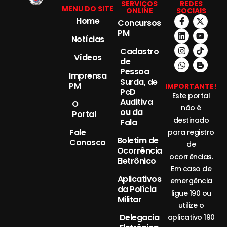
SERVIÇOS
REDES
MENU DO SITE
ONLINE
SOCIAIS
Home
Concursos
PM
Notícias
Cadastro
Vídeos
de
Pessoa
Imprensa
Surda, de
PM
IMPORTANTE!
PcD
Este portal
Auditiva
O
não é
ou da
Portal
destinado
Fala
Fale
para registro
Boletim de
Conosco
de
Ocorrência
ocorrências.
Eletrônico
Em caso de
Aplicativos
emergência
da Polícia
ligue 190 ou
Militar
utilize o
Delegacia
aplicativo 190