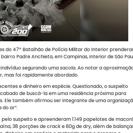
res do 47º Batalhão de Polícia Militar do Interior prender
airro Padre Anchieta, em Campinas, interior de São Pau
 indivíduo segurando uma sacola. Ao notar a aproximaçã
gir, mas foi rapidamente abordado.
centes e dinheiro em espécie. Questionado, o suspeito
 acabado de buscá-la em uma residência próxima para
as. Ele também afirmou ser integrante de uma organizaç
 do ar”.
cado pelo suspeito e apreenderam 1.149 papelotes de macon
ína, 38 porções de crack e 80g de dry, além de balança