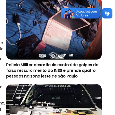
am
lo.
o
Polícia Militar desarticula central de golpes do
falso ressarcimento do INSS e prende quatro
pessoas na zona leste de São Paulo
ão
ha,
s