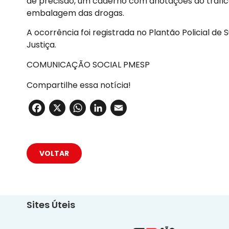
de precisão, um caderno com anotações do tráfico
embalagem das drogas.
A ocorrência foi registrada no Plantão Policial d
Justiça.
COMUNICAÇÃO SOCIAL PMESP
Compartilhe essa notícia!
Facebook
X
WhatsApp
LinkedIn
Email
VOLTAR
Sites Úteis