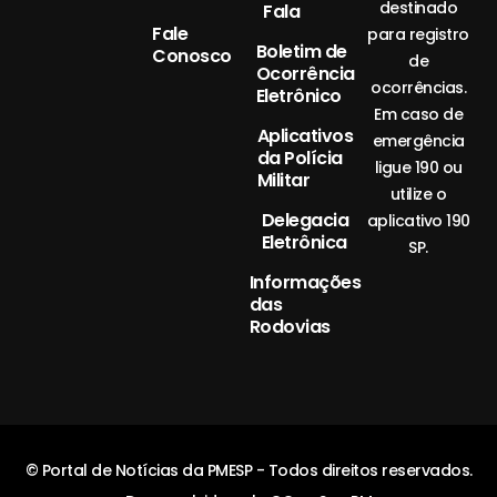
destinado
Fala
Fale
para registro
Boletim de
Conosco
de
Ocorrência
ocorrências.
Eletrônico
Em caso de
Aplicativos
emergência
da Polícia
ligue 190 ou
Militar
utilize o
Delegacia
aplicativo 190
Eletrônica
SP.
Informações
das
Rodovias
© Portal de Notícias da PMESP - Todos direitos reservados.