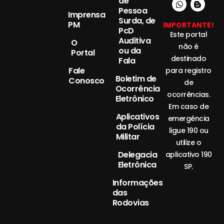
de
Pessoa
Imprensa
Surda, de
PM
IMPORTANTE!
PcD
Este portal
Auditiva
O
não é
ou da
Portal
destinado
Fala
Fale
para registro
Boletim de
Conosco
de
Ocorrência
ocorrências.
Eletrônico
Em caso de
Aplicativos
emergência
da Polícia
ligue 190 ou
Militar
utilize o
Delegacia
aplicativo 190
Eletrônica
SP.
Informações
das
Rodovias