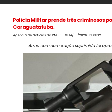
Polícia Militar prende três criminosos p
Caraguatatuba.
Agência de Notícias da PMESP
14/06/2026
08:12
Arma com numeração suprimida foi apree