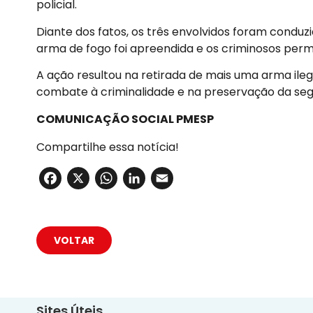
policial.
Diante dos fatos, os três envolvidos foram conduzido
arma de fogo foi apreendida e os criminosos perm
A ação resultou na retirada de mais uma arma ilega
combate à criminalidade e na preservação da segu
COMUNICAÇÃO SOCIAL PMESP
Compartilhe essa notícia!
Facebook
X
WhatsApp
LinkedIn
Email
VOLTAR
Sites Úteis