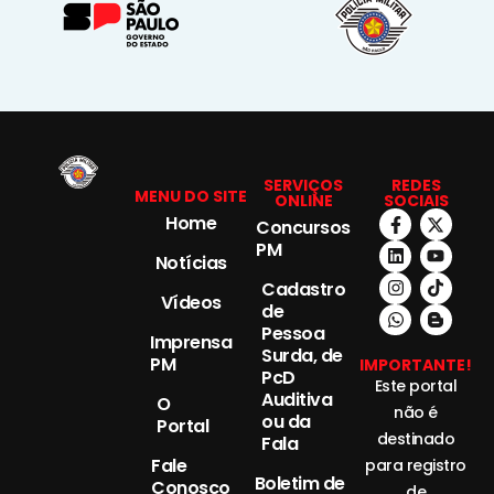
SERVIÇOS
REDES
MENU DO SITE
ONLINE
SOCIAIS
Home
Concursos
PM
Notícias
Cadastro
Vídeos
de
Pessoa
Imprensa
Surda, de
PM
IMPORTANTE!
PcD
Este portal
Auditiva
O
não é
ou da
Portal
destinado
Fala
Fale
para registro
Boletim de
Conosco
de