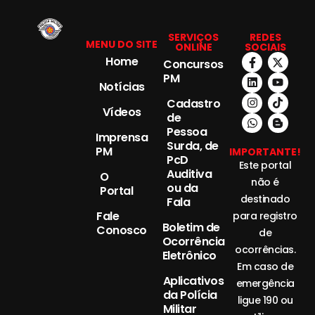
SERVIÇOS
REDES
MENU DO SITE
ONLINE
SOCIAIS
Home
Concursos
PM
Notícias
Cadastro
Vídeos
de
Pessoa
Imprensa
Surda, de
PM
IMPORTANTE!
PcD
Este portal
Auditiva
O
não é
ou da
Portal
destinado
Fala
Fale
para registro
Boletim de
Conosco
de
Ocorrência
ocorrências.
Eletrônico
Em caso de
Aplicativos
emergência
da Polícia
ligue 190 ou
Militar