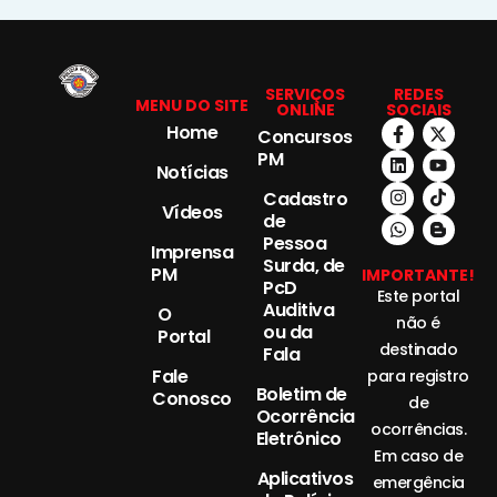
SERVIÇOS
REDES
MENU DO SITE
ONLINE
SOCIAIS
Home
Concursos
PM
Notícias
Cadastro
Vídeos
de
Pessoa
Imprensa
Surda, de
PM
IMPORTANTE!
PcD
Este portal
Auditiva
O
não é
ou da
Portal
destinado
Fala
Fale
para registro
Boletim de
Conosco
de
Ocorrência
ocorrências.
Eletrônico
Em caso de
Aplicativos
emergência