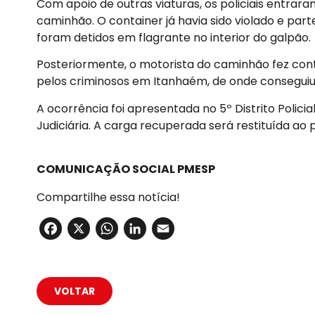
Com apoio de outras viaturas, os policiais entrar
caminhão. O container já havia sido violado e pa
foram detidos em flagrante no interior do galpão.
Posteriormente, o motorista do caminhão fez conta
pelos criminosos em Itanhaém, de onde conseguiu 
A ocorrência foi apresentada no 5º Distrito Polici
Judiciária. A carga recuperada será restituída ao p
COMUNICAÇÃO SOCIAL PMESP
Compartilhe essa notícia!
Facebook
X
WhatsApp
LinkedIn
Email
VOLTAR